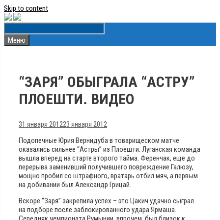
Skip to content
Меню
“ЗАРЯ” ОБЫГРАЛА “АСТРУ”
ПЛОЕШТИ. ВИДЕО
31 января 2012
23 января 2012
Подопечные Юрия Вернидуба в товарищеском матче
оказались сильнее “Астры” из Плоешти. Луганская команда
вышла вперед на старте второго тайма. Ференчак, еще до
перерыва заменивший получившего повреждение Галюзу,
мощно пробил со штрафного, вратарь отбил мяч, а первым
на добивании был Александр Грицай.
Вскоре “Заря” закрепила успех – это Цакич удачно сыграл
на подборе после заблокированного удара Ярмаша.
Середняк чемпионата Румынии, впрочем, был близок к