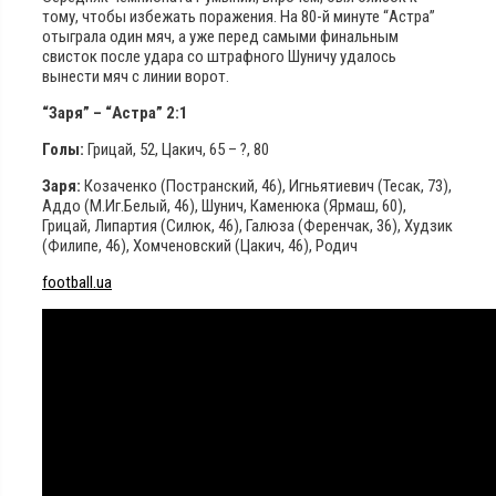
тому, чтобы избежать поражения. На 80-й минуте “Астра”
отыграла один мяч, а уже перед самыми финальным
свисток после удара со штрафного Шуничу удалось
вынести мяч с линии ворот.
“Заря” – “Астра” 2:1
Голы:
Грицай, 52, Цакич, 65 – ?, 80
Заря:
Козаченко (Постранский, 46), Игньятиевич (Тесак, 73),
Аддо (М.Иг.Белый, 46), Шунич, Каменюка (Ярмаш, 60),
Грицай, Липартия (Силюк, 46), Галюза (Ференчак, 36), Худзик
(Филипе, 46), Хомченовский (Цакич, 46), Родич
football.ua