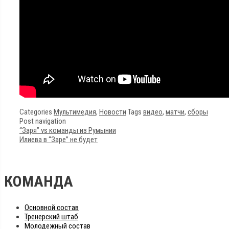
Categories
Мультимедия
,
Новости
Tags
видео
,
матчи
,
сборы
Post navigation
“Заря” vs команды из Румынии
Илиева в “Заре” не будет
КОМАНДА
Основной состав
Тренерский штаб
Молодежный состав