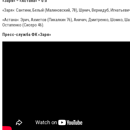
«Заря» – «Астана» – 0:0
«Заря»: Сантини, Белый (Малиновский, 78), Шунич, Вернидуб, Игнатьевич
«Астана»: Эрич, Ахметов (Пикалкин 76), Аничич, Дмитренко, Шомко, Ша
Остапенко (Сисеро 46).
Пресс-служба ФК «Заря»