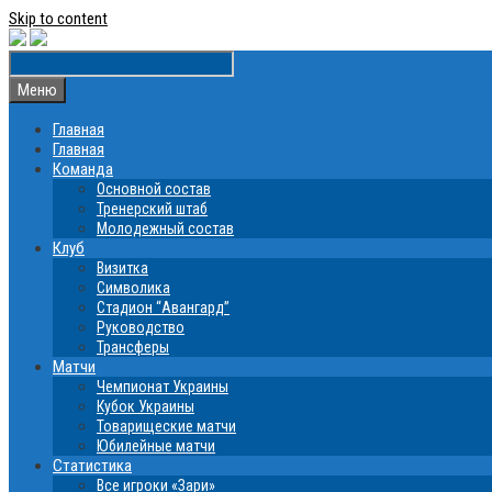
Skip to content
Меню
Главная
Главная
Команда
Основной состав
Тренерский штаб
Молодежный состав
Клуб
Визитка
Символика
Стадион “Авангард”
Руководство
Трансферы
Матчи
Чемпионат Украины
Кубок Украины
Товарищеские матчи
Юбилейные матчи
Статистика
Все игроки «Зари»