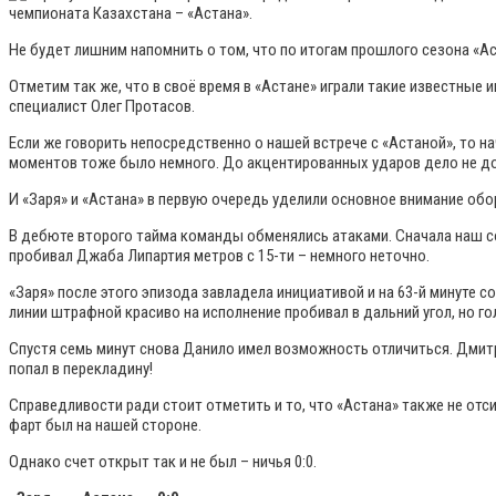
чемпионата Казахстана – «Астана».
Не будет лишним напомнить о том, что по итогам прошлого сезона «Аст
Отметим так же, что в своё время в «Астане» играли такие известные 
специалист Олег Протасов.
Если же говорить непосредственно о нашей встрече с «Астаной», то н
моментов тоже было немного. До акцентированных ударов дело не д
И «Заря» и «Астана» в первую очередь уделили основное внимание обор
В дебюте второго тайма команды обменялись атаками. Сначала наш со
пробивал Джаба Липартия метров с 15-ти – немного неточно.
«Заря» после этого эпизода завладела инициативой и на 63-й минуте 
линии штрафной красиво на исполнение пробивал в дальний угол, но г
Спустя семь минут снова Данило имел возможность отличиться. Дмитр
попал в перекладину!
Справедливости ради стоит отметить и то, что «Астана» также не от
фарт был на нашей стороне.
Однако счет открыт так и не был – ничья 0:0.