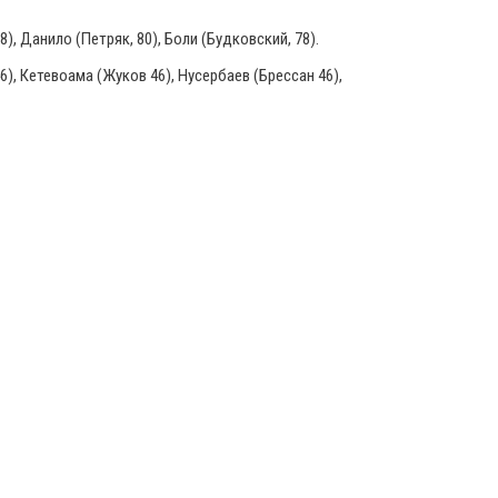
), Данило (Петряк, 80), Боли (Будковский, 78).
), Кетевоама (Жуков 46), Нусербаев (Брессан 46),