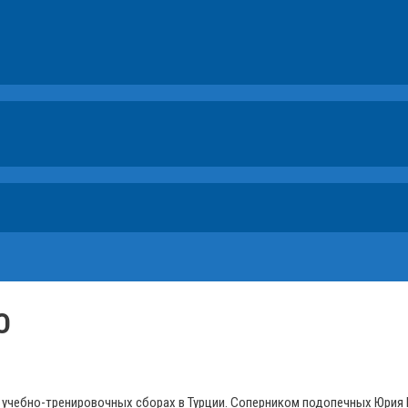
О
 учебно-тренировочных сборах в Турции. Соперником подопечных Юрия 