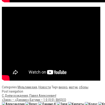
Categories
Мультимедия
,
Новости
Tags
видео
,
матчи
,
сборы
Post navigation
С Днём рождения, Павел Алексеевич!
«Заря» – «Динамо» Батуми – 1:0 (0:0). ВИДЕО