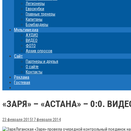
Легионеры
Еврокубки
Главные тренеры
Капитаны
Бомбардиры
Мультимедиа
АУДИО
ВИДЕО
ФОТО
Архив опросов
Сайт
Партнеры и друзья
О сайте
Контакты
Реклама
Гостевая
«ЗАРЯ» – «АСТАНА» – 0:0. ВИДЕ
23 февраля 2015
17 февраля 2014
Луганская «Заря» провела очередной контрольный поединок на