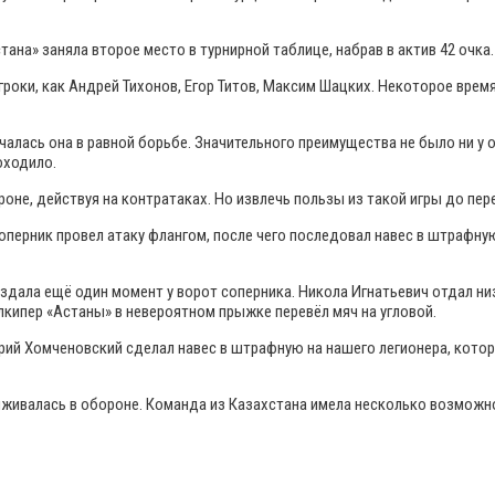
ана» заняла второе место в турнирной таблице, набрав в актив 42 очка.
игроки, как Андрей Тихонов, Егор Титов, Максим Шацких. Некоторое вре
ачалась она в равной борьбе. Значительного преимущества не было ни у
оходило.
оне, действуя на контратаках. Но извлечь пользы из такой игры до пер
перник провел атаку флангом, после чего последовал навес в штрафную
создала ещё один момент у ворот соперника. Никола Игнатьевич отдал 
олкипер «Астаны» в невероятном прыжке перевёл мяч на угловой.
ий Хомченовский сделал навес в штрафную на нашего легионера, котор
сиживалась в обороне. Команда из Казахстана имела несколько возможн