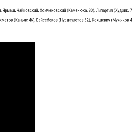
, Ярмаш, Чайковский, Хомченовский (Каменюка, 80), Липартия (Худзик, 78
хметов (Каньяс 46), Бейсебеков (Нурдаулетов 62), Кояшевич (Мужиков 46