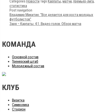
Categories
Новости
Tags
Карпаты
,
матчи
,
премьер-лига
,
статистика
Post navigation
Владимир Микитин: “Все делается для роста молодых
футболистов”
Заря – Карпаты. 4:1. Видео голов. Обзор матча
КОМАНДА
Основной состав
Тренерский штаб
Молодежный состав
КЛУБ
Визитка
Символика
Стадион