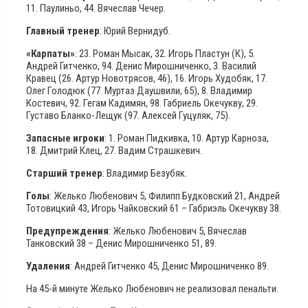
11. Паулиньо, 44. Вячеслав Чечер.
Главный тренер
: Юрий Вернидуб.
«Карпаты»
: 23. Роман Мысак, 32. Игорь Пластун (К), 5.
Андрей Гитченко, 94. Денис Мирошниченко, 3. Василий
Кравец (26. Артур Новотрясов, 46), 16. Игорь Худобяк, 17.
Олег Голодюк (77. Муртаз Даушвили, 65), 8. Владимир
Костевич, 92. Гегам Кадимян, 98. Габриель Окечукву, 29.
Густаво Бланко-Лещук (97. Алексей Гуцуляк, 75).
Запасные игроки
: 1. Роман Пидкивка, 10. Артур Карноза,
18. Дмитрий Клец, 27. Вадим Страшкевич.
Старший тренер
: Владимир Безубяк.
Голы
: Желько Любенович 5, Филипп Будковский 21, Андрей
Тотовицкий 43, Игорь Чайковский 61 – Габриэль Окечукву 38.
Предупреждения
: Желько Любенович 5, Вячеслав
Танковский 38 – Денис Мирошниченко 51, 89.
Удаления
: Андрей Гитченко 45, Денис Мирошниченко 89.
На 45-й минуте Желько Любенович не реализовал пенальти.