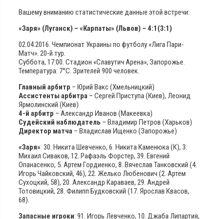
Вашему вниманию статистические данные этой встречи:
«Заря» (Луганск) – «Карпаты» (Львов) – 4:1(3:1)
02.04.2016. Чемпионат Украины по футболу «Лига Пари-
Матч». 20-й тур.
Суббота, 17:00. Стадион «Славутич Арена», Запорожье.
Температура: 7°С. Зрителей 900 человек.
Главный арбитр
– Юрий Вакс (Хмельницкий)
Ассистенты арбитра
– Сергей Приступа (Киев), Леонид
Ярмолинский (Киев)
4-й арбитр
– Александр Иванов (Макеевка)
Судейский наблюдатель
– Владимир Петров (Харьков)
Директор матча
– Владислав Ищенко (Запорожье)
«Заря»
: 30. Никита Шевченко, 6. Никита Каменюка (К), 3.
Михаил Сиваков, 12. Рафаэль Форстер, 39. Евгений
Опанасенко, 5. Артем Гордиенко, 8. Вячеслав Танковский (4.
Игорь Чайковский, 46), 22. Желько Любенович (2. Артем
Сухоцкий, 58), 20. Александр Караваев, 29. Андрей
Тотовицкий, 28. Филипп Будковский (17. Ярослав Квасов,
68).
Запасные игроки
: 91. Игорь Левченко, 10. Джаба Липартия,