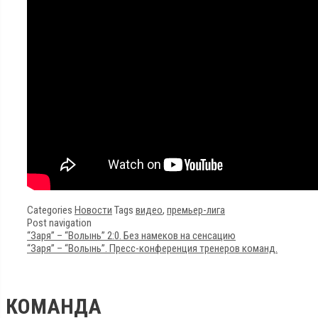
Categories
Новости
Tags
видео
,
премьер-лига
Post navigation
“Заря” – “Волынь” 2:0. Без намеков на сенсацию
“Заря” – “Волынь”. Пресс-конференция тренеров команд.
КОМАНДА