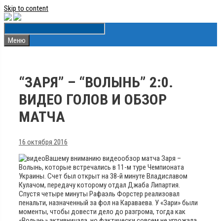
Skip to content
Меню
“ЗАРЯ” – “ВОЛЫНЬ” 2:0.
ВИДЕО ГОЛОВ И ОБЗОР
МАТЧА
16 октября 2016
Вашему вниманию видеообзор матча Заря –
Волынь, которые встречались в 11-м туре Чемпионата
Украины. Счет был открыт на 38-й минуте Владиславом
Кулачом, передачу которому отдал Джаба Липартия.
Спустя четыре минуты Рафаэль Форстер реализовал
пенальти, назначенный за фол на Караваева. У «Зари» были
моменты, чтобы довести дело до разгрома, тогда как
«Волынь» активничала, но фактически совсем не угрожала