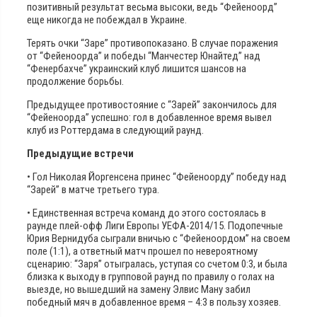
позитивный результат весьма высоки, ведь “Фейеноорд”
еще никогда не побеждал в Украине.
Терять очки “Заре” противопоказано. В случае поражения
от “Фейеноорда” и победы “Манчестер Юнайтед” над
“Фенербахче” украинский клуб лишится шансов на
продолжение борьбы.
Предыдущее противостояние с “Зарей” закончилось для
“Фейеноорда” успешно: гол в добавленное время вывел
клуб из Роттердама в следующий раунд.
Предыдущие встречи
• Гол Николая Йоргенсена принес “Фейеноорду” победу над
“Зарей” в матче третьего тура.
• Единственная встреча команд до этого состоялась в
раунде плей-офф Лиги Европы УЕФА-2014/15. Подопечные
Юрия Вернидуба сыграли вничью с “Фейеноордом” на своем
поле (1:1), а ответный матч прошел по невероятному
сценарию: “Заря” отыгралась, уступая со счетом 0:3, и была
близка к выходу в групповой раунд по правилу о голах на
выезде, но вышедший на замену Элвис Ману забил
победный мяч в добавленное время – 4:3 в пользу хозяев.