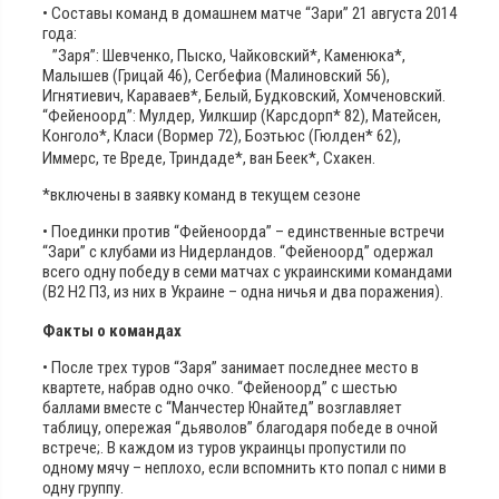
• Составы команд в домашнем матче “Зари” 21 августа 2014
года:
”Заря”: Шевченко, Пыско, Чайковский*, Каменюка*,
Малышев (Грицай 46), Сегбефиа (Малиновский 56),
Игнятиевич, Караваев*, Белый, Будковский, Хомченовский.
“Фейеноорд”: Мулдер, Уилкшир (Карсдорп* 82), Матейсен,
Конголо*, Класи (Вормер 72), Боэтьюс (Гюлден* 62),
Иммерс, те Вреде, Триндаде*, ван Беек*, Схакен.
*включены в заявку команд в текущем сезоне
• Поединки против “Фейеноорда” – единственные встречи
“Зари” с клубами из Нидерландов. “Фейеноорд” одержал
всего одну победу в семи матчах с украинскими командами
(В2 Н2 П3, из них в Украине – одна ничья и два поражения).
Факты о командах
• После трех туров “Заря” занимает последнее место в
квартете, набрав одно очко. “Фейеноорд” с шестью
баллами вместе с “Манчестер Юнайтед” возглавляет
таблицу, опережая “дьяволов” благодаря победе в очной
встрече;. В каждом из туров украинцы пропустили по
одному мячу – неплохо, если вспомнить кто попал с ними в
одну группу.