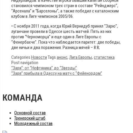
Нидерландов. В качестве игрока бывший капитан сборной
становился чемпионом трех стран в составе “Рейнджерс”,
“Арсенала” и “Барселоны”, а также победил с каталонским
клубом в Лиге чемпионов 2005/06.
• С ноября 2011 года, когда Юрий Вернидуб принял “Зарю”,
луганчане провели в Одессе шесть матчей. Пять из них
против “Черноморца” и еще один в Лиге Европы с
“Фенербахче”. Пока что наблюдается паритет: две победы,
две ничьи и два поражения. Разница мячей – 8:8;
Categories
Новости
Tags
анонс
,
Лига Европы
,
статистика
Post navigation
“Заря”: от “Нефтяника” до “Звезды”
“Заря” прибыла в Одессу на матч с “Фейенордом”
КОМАНДА
Основной состав
Тренерский штаб
Молодежный состав