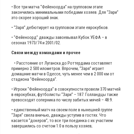
• Все три матча “Фейеноорда” на групповом этапе
закончились минимальными победами хозяев. Для “Зари”
это скорее хороший знак.
• “Заря” дебютирует на групповом этапе еврокубков.
• “Фейеноорд” дважды завоевывал Кубок УЕФА – в
сезонах 1973/74 и 2001/02.
Связи между командами и прочее
• Расстояние от Луганска до Роттердама составляет
примерно 2 500 илометров. Впрочем, “Заря” играет
домашние матчи в Одессе, чуть менее чем в 2 000 км от
стадиона “Фейеноорда”.
• Игроки “Фейеноорда” в совокупности провели 370 матчей
в еврокубках, футболисты “Зари” – 187. Голландцы также
превосходят соперника по числу забитых мячей – 48:9.
• единственный матч на своем поле в нынешней группе
“Заря” свела вничью, дважды уступив в гостях. Что
касается “докеров”, то все три поединка с их участием
завершились со счетом 1:0 в пользу хозяев;