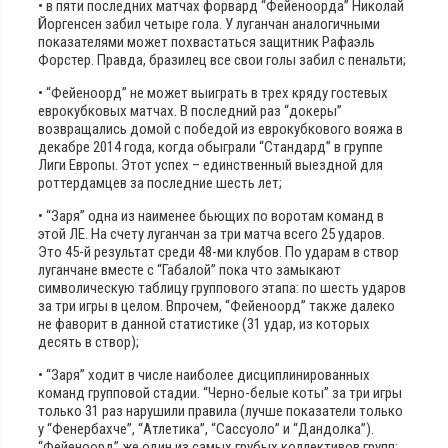
• в пяти последних матчах форвард “Фейеноорда” Николай
Йоргенсен забил четыре гола. У луганчан аналогичными
показателями может похвастаться защитник Рафаэль
Форстер. Правда, бразилец все свои голы забил с пенальти;
• “Фейеноорд” не может выиграть в трех кряду гостевых
еврокубковых матчах. В последний раз “докеры”
возвращались домой с победой из еврокубкового вояжа в
декабре 2014 года, когда обыграли “Стандард” в группе
Лиги Европы. Этот успех – единственный выездной для
роттердамцев за последние шесть лет;
• “Заря” одна из наименее бьющих по воротам команд в
этой ЛЕ. На счету луганчан за три матча всего 25 ударов.
Это 45-й результат среди 48-ми клубов. По ударам в створ
луганчане вместе с “Габалой” пока что замыкают
символическую таблицу группового этапа: по шесть ударов
за три игры в целом. Впрочем, “Фейеноорд” также далеко
не фаворит в данной статистике (31 удар, из которых
десять в створ);
• “Заря” ходит в числе наиболее дисциплинированных
команд групповой стадии. “Черно-белые коты” за три игры
только 31 раз нарушили правила (лучше показатели только
у “Фенербахче”, “Атлетика”, “Сассуоло” и “Дандолка”).
“Фейеноорд” же один из самых грубых коллективов групп: