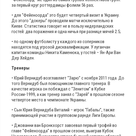
за первый круг роттердамцы фолили 56 раз;
• для “Фейеноорда” это будет четвертый визит в Украину.
До этого “докеры” проводили матчи исключительно в
Киеве. Статистика говорит не в пользу нидерландских
гостей: два поражения и одна ничья при разнице мячей 2:5;
• по одному футболисту у каждого из соперников
находятся под угрозой дисквалификации. У луганчан
капитан команды Никита Каменюка, у гостей – Ян-Ари Ван
Дер Хейден.
Тренеры
• Юрий Вернидуб возглавляет “Зарю” с ноября 2011 года. До
того Вернидуб был помощником главного тренера. В
качестве игрока он побеждал с “Зенитом” в Кубке
России-1999, а как тренер занял с “Зарей” в прошлом сезоне
четвертое место в чемпионате Украины.
• Сын Юрия Вернидуба Виталий – игрок “Габалы”, также
принимающей участие в групповом раунде Лиги Европы.
• Джованни ван Бронкхорст завоевал первый трофей во
главе “Фейеноорда” в прошлом сезоне, выиграв Кубок