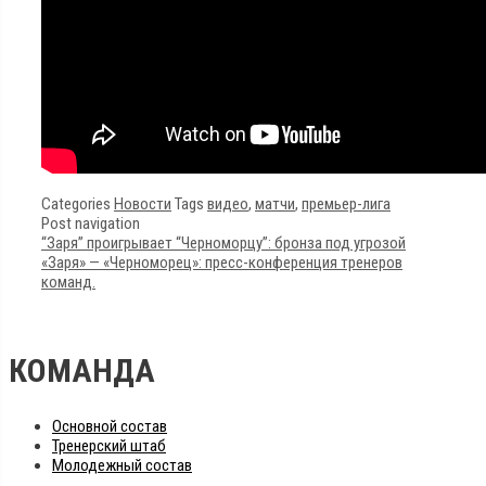
Categories
Новости
Tags
видео
,
матчи
,
премьер-лига
Post navigation
“Заря” проигрывает “Черноморцу”: бронза под угрозой
«Заря» — «Черноморец»: пресс-конференция тренеров
команд.
КОМАНДА
Основной состав
Тренерский штаб
Молодежный состав