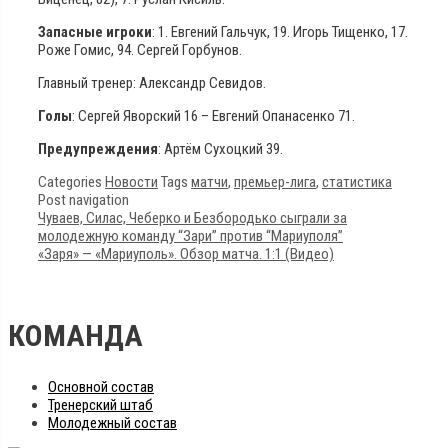
Запасные игроки
: 1. Евгений Гальчук, 19. Игорь Тищенко, 17.
Роже Гомис, 94. Сергей Горбунов.
Главный тренер: Александр Севидов.
Голы
: Сергей Яворский 16 – Евгений Опанасенко 71.
Предупреждения
: Артём Сухоцкий 39.
Categories
Новости
Tags
матчи
,
премьер-лига
,
статистика
Post navigation
Чуваев, Силас, Чеберко и Безбородько сыграли за
молодежную команду “Зари” против “Мариуполя”
«Заря» — «Мариуполь». Обзор матча. 1:1 (Видео)
КОМАНДА
Основной состав
Тренерский штаб
Молодежный состав