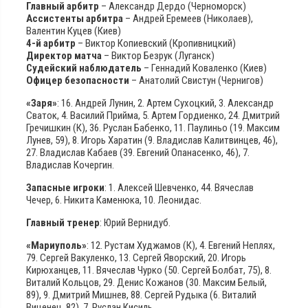
Главный арбитр
– Александр Дердо (Черноморск)
Ассистенты арбитра
– Андрей Еремеев (Николаев),
Валентин Куцев (Киев)
4-й арбитр
– Виктор Копиевский (Кропивницкий)
Директор матча
– Виктор Безрук (Луганск)
Судейский наблюдатель
– Геннадий Коваленко (Киев)
Офицер безопасности
– Анатолий Свистун (Чернигов)
«Заря»
: 16. Андрей Лунин, 2. Артем Сухоцкий, 3. Александр
Сваток, 4. Василий Прийма, 5. Артем Гордиенко, 24. Дмитрий
Гречишкин (К), 36. Руслан Бабенко, 11. Паулиньо (19. Максим
Лунев, 59), 8. Игорь Харатин (9. Владислав Калитвинцев, 46),
27. Владислав Кабаев (39. Евгений Опанасенко, 46), 7.
Владислав Кочергин.
Запасные игроки
: 1. Алексей Шевченко, 44. Вячеслав
Чечер, 6. Никита Каменюка, 10. Леонидас.
Главный тренер
: Юрий Вернидуб.
«Мариуполь»
: 12. Рустам Худжамов (К), 4. Евгений Неплях,
79. Сергей Вакуленко, 13. Сергей Яворский, 20. Игорь
Кирюханцев, 11. Вячеслав Чурко (50. Сергей Болбат, 75), 8.
Виталий Кольцов, 29. Денис Кожанов (30. Максим Белый,
89), 9. Дмитрий Мишнев, 88. Сергей Рудыка (6. Виталий
Виценец, 82), 7. Руслан Кисиль.