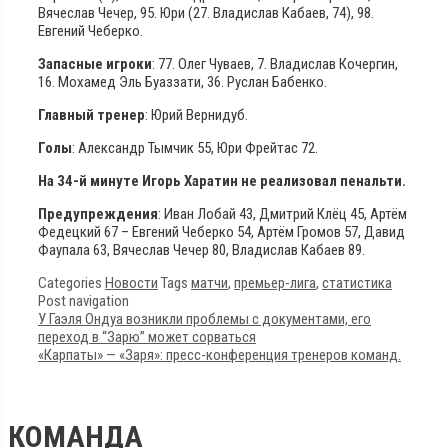
Вячеслав Чечер, 95. Юри (27. Владислав Кабаев, 74), 98.
Евгений Чеберко.
Запасные игроки
: 77. Олег Чуваев, 7. Владислав Кочергин,
16. Мохамед Эль Буаззати, 36. Руслан Бабенко.
Главный тренер
: Юрий Вернидуб.
Голы
: Александр Тымчик 55, Юри Фрейтас 72.
На 34-й минуте Игорь Харатин не реализовал пенальти.
Предупреждения
: Иван Лобай 43, Дмитрий Клёц 45, Артём
Федецкий 67 – Евгений Чеберко 54, Артём Громов 57, Давид
Фаупала 63, Вячеслав Чечер 80, Владислав Кабаев 89.
Categories
Новости
Tags
матчи
,
премьер-лига
,
статистика
Post navigation
У Гаэля Ондуа возникли проблемы с документами, его
переход в “Зарю” может сорваться
«Карпаты» — «Заря»: пресс-конференция тренеров команд.
КОМАНДА