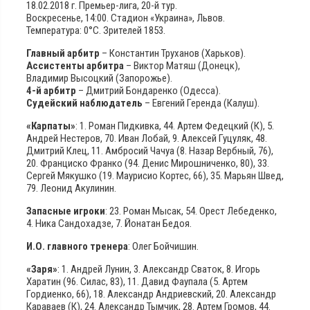
18.02.2018 г. Премьер-лига, 20-й тур.
Воскресенье, 14:00. Стадион «Украина», Львов.
Температура: 0°С. Зрителей 1853.
Главный арбитр
– Константин Труханов (Харьков).
Ассистенты арбитра
– Виктор Матяш (Донецк),
Владимир Высоцкий (Запорожье).
4-й арбитр
– Дмитрий Бондаренко (Одесса).
Судейский наблюдатель
– Евгений Геренда (Калуш).
«Карпаты»
: 1. Роман Пидкивка, 44. Артем Федецкий (К), 5.
Андрей Нестеров, 70. Иван Лобай, 9. Алексей Гуцуляк, 48.
Дмитрий Клец, 11. Амбросий Чачуа (8. Назар Вербный, 76),
20. Франциско Франко (94. Денис Мирошниченко, 80), 33.
Сергей Мякушко (19. Маурисио Кортес, 66), 35. Марьян Швед,
79. Леонид Акулинин.
Запасные игроки
: 23. Роман Мысак, 54. Орест Лебеденко,
4. Ника Сандохадзе, 7. Йонатан Бедоя.
И.О. главного тренера
: Олег Бойчишин.
«Заря»
: 1. Андрей Лунин, 3. Александр Сваток, 8. Игорь
Харатин (96. Силас, 83), 11. Давид Фаупала (5. Артем
Гордиенко, 66), 18. Александр Андриевский, 20. Александр
Караваев (К), 24. Александр Тымчик, 28. Артем Громов, 44.