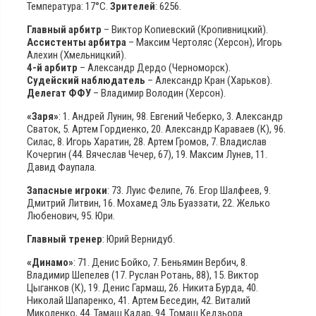
Температура: 17°С.
Зрителей
: 6256.
Главный арбитр
– Виктор Копиевский (Кропивницкий).
Ассистенты арбитра
– Максим Чертоляс (Херсон), Игорь
Алехин (Хмельницкий).
4-й арбитр
– Александр Дердо (Черноморск).
Судейский наблюдатель
– Александр Кран (Харьков).
Делегат ФФУ
– Владимир Володин (Херсон).
«Заря»
: 1. Андрей Лунин, 98. Евгений Чеберко, 3. Александр
Сваток, 5. Артем Гордиенко, 20. Александр Караваев (К), 96.
Силас, 8. Игорь Харатин, 28. Артем Громов, 7. Владислав
Кочергин (44. Вячеслав Чечер, 67), 19. Максим Лунев, 11.
Давид Фаупала.
Запасные игроки
: 73. Луис Фелипе, 76. Егор Шалфеев, 9.
Дмитрий Литвин, 16. Мохамед Эль Буаззати, 22. Желько
Любенович, 95. Юри.
Главный тренер
: Юрий Вернидуб.
«Динамо»
: 71. Денис Бойко, 7. Беньямин Вербич, 8.
Владимир Шепелев (17. Руслан Ротань, 88), 15. Виктор
Цыганков (К), 19. Денис Гармаш, 26. Никита Бурда, 40.
Николай Шапаренко, 41. Артем Беседин, 42. Виталий
Миколенко, 44. Тамаш Кадар, 94. Томаш Кедзьора.