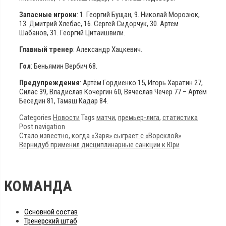
Запасные игроки
: 1. Георгий Бущан, 9. Николай Морозюк,
13. Дмитрий Хлебас, 16. Сергей Сидорчук, 30. Артем
Шабанов, 31. Георгий Цитаишвили.
Главный тренер
: Александр Хацкевич.
Гол
: Беньямин Вербич 68.
Предупреждения
: Артём Гордиенко 15, Игорь Харатин 27,
Силас 39, Владислав Кочергин 60, Вячеслав Чечер 77 – Артём
Беседин 81, Тамаш Кадар 84.
Categories
Новости
Tags
матчи
,
премьер-лига
,
статистика
Post navigation
Стало известно, когда «Заря» сыграет с «Ворсклой»
Вернидуб применил дисциплинарные санкции к Юри
КОМАНДА
Основной состав
Тренерский штаб