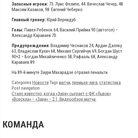
Запасные игроки:
73. Луис Фелипе, 44. Вячеслав Чечер, 48.
Максим Казаков, 98. Евгений Чеберко.
Главный тренер:
Юрий Вернидуб.
Голы:
Павел Ребенок 64, Василий Прийма 90 (автогол) –
Александр Караваев 70.
Предупреждения
: Владимир Чеснаков 24, Ардин Даллку
63, Владислав Кулач 68, Михаил Сергийчук 69, Богдан Шуст
90+2 – Богдан Михайличенко 58, Рафаэль 68, Александр
Караваев 89.
На 89-й минуте Заури Махарадзе отразил пенальти.
Categories
Новости
Tags
матчи
,
премьер-лига
,
статистика
Post navigation
Стало известно, когда «Заря» сыграет с ФК «Львов»
«Ворскла» – «Заря» – 2:1. Видеообзор матча.
КОМАНДА