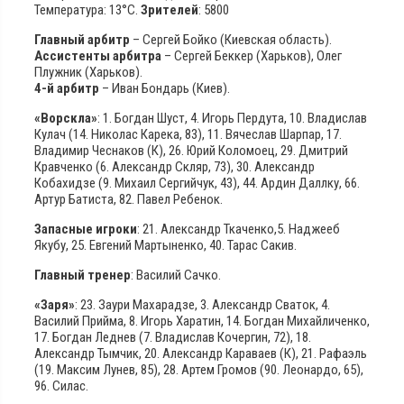
Температура: 13°С.
Зрителей
: 5800
Главный арбитр
– Сергей Бойко (Киевская область).
Ассистенты арбитра
– Сергей Беккер (Харьков), Олег
Плужник (Харьков).
4-й арбитр
– Иван Бондарь (Киев).
«Ворскла»
: 1. Богдан Шуст, 4. Игорь Пердута, 10. Владислав
Кулач (14. Николас Карека, 83), 11. Вячеслав Шарпар, 17.
Владимир Чеснаков (К), 26. Юрий Коломоец, 29. Дмитрий
Кравченко (6. Александр Скляр, 73), 30. Александр
Кобахидзе (9. Михаил Сергийчук, 43), 44. Ардин Даллку, 66.
Артур Батиста, 82. Павел Ребенок.
Запасные игроки
: 21. Александр Ткаченко,5. Наджееб
Якубу, 25. Евгений Мартыненко, 40. Тарас Сакив.
Главный тренер
: Василий Сачко.
«Заря»
: 23. Заури Махарадзе, 3. Александр Сваток, 4.
Василий Прийма, 8. Игорь Харатин, 14. Богдан Михайличенко,
17. Богдан Леднев (7. Владислав Кочергин, 72), 18.
Александр Тымчик, 20. Александр Караваев (К), 21. Рафаэль
(19. Максим Лунев, 85), 28. Артем Громов (90. Леонардо, 65),
96. Силас.