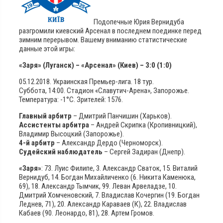
Подопечные Юрия Вернидуба
разгромили киевский Арсенал в последнем поединке перед
зимним перерывом. Вашему вниманию статистические
данные этой игры:
«Заря» (Луганск) – «Арсенал» (Киев) – 3:0 (1:0)
05.12.2018. Украинская Премьер-лига. 18 тур.
Суббота, 14:00. Стадион «Славутич-Арена», Запорожье.
Температура: -1°С. Зрителей: 1576.
Главный арбитр
– Дмитрий Панчишин (Харьков).
Ассистенты арбитра
– Андрей Скрипка (Кропивницкий),
Владимир Высоцкий (Запорожье).
4-й арбитр
– Александр Дердо (Черноморск).
Судейский наблюдатель
– Сергей Задиран (Днепр).
«Заря»
: 73. Луис Филипе, 3. Александр Сваток, 15. Виталий
Вернидуб, 14. Богдан Михайличенко (6. Никита Каменюка,
69), 18. Александр Тымчик, 99. Леван Арвеладзе, 10.
Дмитрий Хомченовский, 7. Владислав Кочергин (19. Богдан
Леднев, 71), 20. Александр Караваев (К), 22. Владислав
Кабаев (90. Леонардо, 81), 28. Артем Громов.