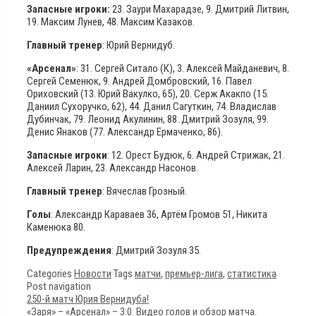
Запасные игроки:
23. Заури Махарадзе, 9. Дмитрий Литвин,
19. Максим Лунев, 48. Максим Казаков.
Главный тренер
: Юрий Вернидуб.
«Арсенал»
: 31. Сергей Ситало (К), 3. Алексей Майданевич, 8.
Сергей Семенюк, 9. Андрей Домбровский, 16. Павел
Ориховский (13. Юрий Вакулко, 65), 20. Серж Акакпо (15.
Даниил Сухоручко, 62), 44. Данил Сагуткин, 74. Владислав
Дубинчак, 79. Леонид Акулинин, 88. Дмитрий Зозуля, 99.
Денис Янаков (77. Александр Ермаченко, 86).
Запасные игроки
: 12. Орест Будюк, 6. Андрей Стрижак, 21.
Алексей Ларин, 23. Александр Насонов.
Главный тренер
: Вячеслав Грозный.
Голы
: Александр Караваев 36, Артём Громов 51, Никита
Каменюка 80.
Предупреждения
: Дмитрий Зозуля 35.
Categories
Новости
Tags
матчи
,
премьер-лига
,
статистика
Post navigation
250-й матч Юрия Вернидуба!
«Заря» – «Арсенал» – 3:0. Видео голов и обзор матча.