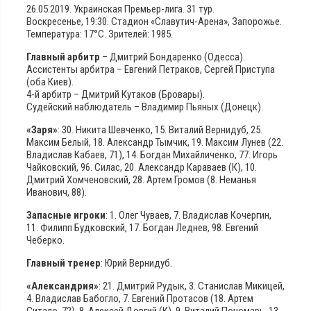
26.05.2019. Украинская Премьер-лига. 31 тур.
Воскресенье, 19:30. Стадион «Славутич-Арена», Запорожье.
Температура: 17°С. Зрителей: 1985.
Главный арбитр
– Дмитрий Бондаренко (Одесса).
Ассистенты арбитра – Евгений Петраков, Сергей Приступа
(оба Киев).
4-й арбитр – Дмитрий Кутаков (Бровары).
Судейский наблюдатель – Владимир Пьяных (Донецк).
«Заря»
: 30. Никита Шевченко, 15. Виталий Вернидуб, 25.
Максим Белый, 18. Александр Тымчик, 19. Максим Лунев (22.
Владислав Кабаев, 71), 14. Богдан Михайличенко, 77. Игорь
Чайковский, 96. Силас, 20. Александр Караваев (К), 10.
Дмитрий Хомченовский, 28. Артем Громов (8. Неманья
Иванович, 88).
Запасные игроки
: 1. Олег Чуваев, 7. Владислав Кочергин,
11. Филипп Будковский, 17. Богдан Леднев, 98. Евгений
Чеберко.
Главный тренер
: Юрий Вернидуб.
«Александрия»
: 21. Дмитрий Рудык, 3. Станислав Микицей,
4. Владислав Бабогло, 7. Евгений Протасов (18. Артем
Ситало, 72), 8. Алексей Довгий (К), 9. Виталий Пономарь, 13.