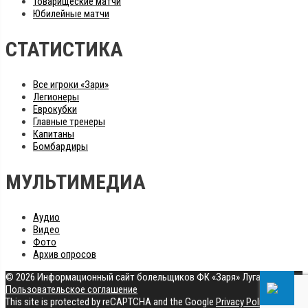
Товарищеские матчи
Юбилейные матчи
СТАТИСТИКА
Все игроки «Зари»
Легионеры
Еврокубки
Главные тренеры
Капитаны
Бомбардиры
МУЛЬТИМЕДИА
Аудио
Видео
Фото
Архив опросов
© 2026 Информационный сайт болельщиков ФК «Заря» Луганск
|
Пользовательское соглашение
This site is protected by reCAPTCHA and the Google
Privacy Policy