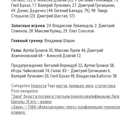
Глеб Бухал, 17. Валерий Лучкевич, 27. Дмитрий Гречишкин,
69. Денис Дедечко (44. Евгений Банада, 79), 98. Тимур
Стецьков (23. Дмитрий Шастал, 57).
Запасные игроки
: 24. Владислав Леванидов, 2. Дмитрий
Семенов, 28. Максим Кулиш, 29. Олег Соколов.
Главный тренер
: Владимир Шаран.
Голы
: Артём Громов 30, Максим Лунёв 44, Дмитрий
Хомченовский 68 – Алексей Довгий 12.
Предупреждения: Виталий Вернидуб 22, Артём Громов 58,
Игорь Чайковский 74, Силас 83 – Дмитрий Гречишкин 6,
Валерий Лучкевич 20, Глеб Бухал 49, Владислав Бабогло 58.
Categories
Новости
Tags
матчи
,
премьер-лига
,
статистика
Post navigation
“Заря” будет в посеве в третьем раунде квалификации Лиги
Европы. И это – важно
«Заря» — ПФК «Александрия»: пресс-конференция тренеров
команд.