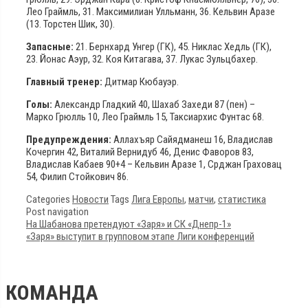
Лео Граймль, 31. Максимилиан Улльманн, 36. Кельвин Аразе
(13. Торстен Шик, 30).
Запасные:
21. Бернхард Унгер (ГК), 45. Никлас Хедль (ГК),
23. Йонас Аэур, 32. Коя Китагава, 37. Лукас Зульцбахер.
Главный тренер:
Дитмар Кюбауэр.
Голы:
Александр Гладкий 40, Шахаб Захеди 87 (пен) –
Марко Грюлль 10, Лео Граймль 15, Таксиархис Фунтас 68.
Предупреждения:
Аллахъяр Сайядманеш 16, Владислав
Кочергин 42, Виталий Вернидуб 46, Денис Фаворов 83,
Владислав Кабаев 90+4 – Кельвин Аразе 1, Срджан Граховац
54, Филип Стойкович 86.
Categories
Новости
Tags
Лига Европы
,
матчи
,
статистика
Post navigation
На Шабанова претендуют «Заря» и СК «Днепр-1»
«Заря» выступит в групповом этапе Лиги конференций
КОМАНДА