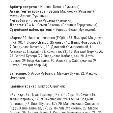
Арбитр встречи
– Иштван Ковач (Румыния).
Ассистенты арбитра
– Василь Маринеску (Румыния),
Михай Артене (Румыния).
4-й арбитр
– Лучиан Русанду (Румыния).
Делегат УЕФА
– Ясмин Бакович (Босния и Герцеговина).
Судейский наблюдатель
– Эдвард Фоли (Ирландия).
«Заря»:
30. Никита Шевченко (ГК)(К) (53. Дмитрий Мацапура
(ГК), 48), 4. Ловро Цвек, 6. Жуниньо (45. Денис Фаворов, 83),
7. Владислав Кочергин, 10. Дмитрий Хомченовский, 11.
Александр Гладкий (68. Кристиан, 83), 15. Виталий Вернидуб,
23. Сергей Булеца (22. Владислав Кабаев, 64), 28. Артём
Громов, 29. Егор Назарина, 90. Аллахъяр Сайядманеш (9.
Шахаб Захедитабар, 64).
Запасные:
5. Агрон Руфати, 8. Максим Лунёв, 32. Максим
Имереков.
Главный тренер:
Виктор Скрипник.
«Рапид»:
25. Пауль Гартлер (ГК), 5. Роберт Любичич (16.
Деян Петрович, 67), 9. Таксиархис Фунтас, 14. Срджан
Граховац (42. Лион Шустер, 67), 20. Максимилиан Хофманн
(К) (5. Кевин Виммер, 67), 22. Филип Стойкович, 27. Марко
Грюлль, 29. Эрджан Кара (8. Кристоф Кнасмюлльнер, 76), 30.