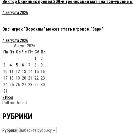
Виктор Скрипник провел 200-й тренерский матч на топ-уровне 
4 августа 2026
Экс-игрок “Ворсклы” может стать игроком “Зари”
4 августа 2026
Август 2026
Пн
Вт
Ср
Чт
Пт
Сб
Вс
1
2
3
4
5
6
7
8
9
10
11
12
13
14
15
16
17
18
19
20
21
22
23
24
25
26
27
28
29
30
31
« Июл
Poll not found
РУБРИКИ
Рубрики