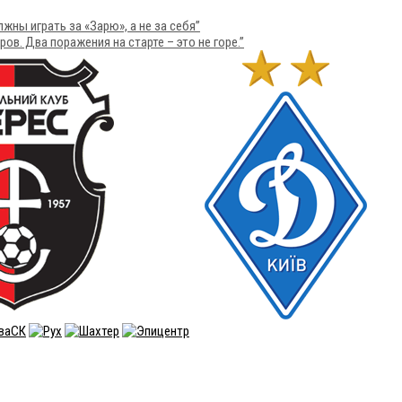
ны играть за «Зарю», а не за себя”
в. Два поражения на старте – это не горе.”