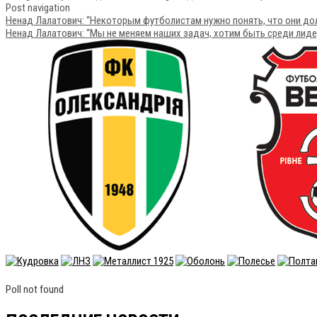
Post navigation
Ненад Лалатович: “Некоторым футболистам нужно понять, что они долж
Ненад Лалатович: “Мы не меняем наших задач, хотим быть среди лидеро
Poll not found