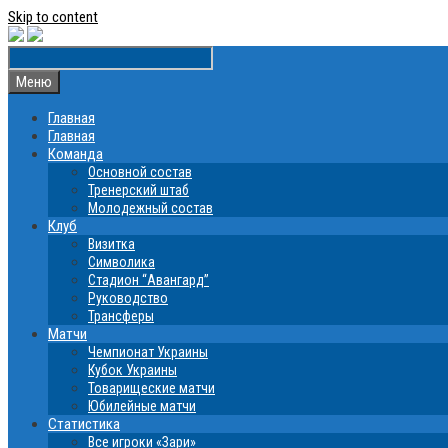
Skip to content
Меню
Главная
Главная
Команда
Основной состав
Тренерский штаб
Молодежный состав
Клуб
Визитка
Символика
Стадион “Авангард”
Руководство
Трансферы
Матчи
Чемпионат Украины
Кубок Украины
Товарищеские матчи
Юбилейные матчи
Статистика
Все игроки «Зари»