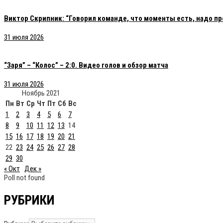
Виктор Скрипник: “Говорил команде, что моменты есть, надо пр
31 июля 2026
“Заря” – “Колос” – 2:0. Видео голов и обзор матча
31 июля 2026
Ноябрь 2021
Пн
Вт
Ср
Чт
Пт
Сб
Вс
1
2
3
4
5
6
7
8
9
10
11
12
13
14
15
16
17
18
19
20
21
22
23
24
25
26
27
28
29
30
« Окт
Дек »
Poll not found
РУБРИКИ