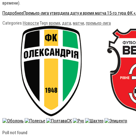
времени).
Подробнее
Премьер-лига утвердила дату и время матча 15-го тура ФК 
Categories
Новости
Tags
время
,
дата
,
матчи
,
премьер-лига
Poll not found