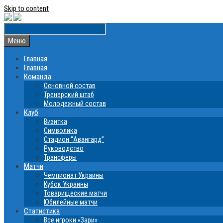
Skip to content
Меню
Главная
Главная
Команда
Основной состав
Тренерский штаб
Молодежный состав
Клуб
Визитка
Символика
Стадион “Авангард”
Руководство
Трансферы
Матчи
Чемпионат Украины
Кубок Украины
Товарищеские матчи
Юбилейные матчи
Статистика
Все игроки «Зари»