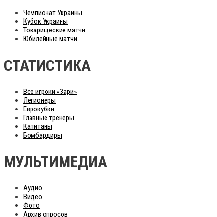
Чемпионат Украины
Кубок Украины
Товарищеские матчи
Юбилейные матчи
СТАТИСТИКА
Все игроки «Зари»
Легионеры
Еврокубки
Главные тренеры
Капитаны
Бомбардиры
МУЛЬТИМЕДИА
Аудио
Видео
Фото
Архив опросов