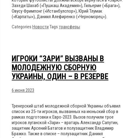
Захеди Шахаб («Пушкаш Академия»), Гильерме («Брага»),
Овусу Фримпонг («Истанбулспор»), Юрий Тлумак
(«Карпаты»), Даниил Алефиренко («Черноморец»).
Categories
Новости
Tags
трансферы
ИГРОКИ “ЗАРИ” ВЫЗВАНЫ В
МОЛОДЕЖНУЮ СБОРНУЮ
УКРАИНЫ, ОДИН – В РЕЗЕРВЕ
6 июня 2023
Тренерский штаб молодежной сборной Украины объявил
список из 25-ти игроков, вызванных на июньский сбор в
рамках подготовки к Евро-2023. Вызов получили трое
игроков луганской «Зари» – вратарь Александр Сапутин,
защитник Арсений Батагов и полузащитник Владимир
Бражко. Также в списке – полузащитник Даниил