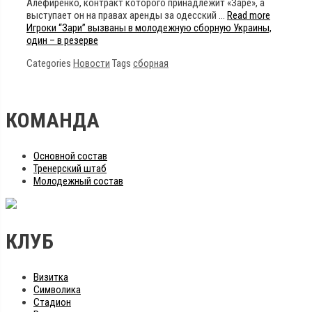
Алефиренко, контракт которого принадлежит «Заре», а
выступает он на правах аренды за одесский …
Read more
Игроки “Зари” вызваны в молодежную сборную Украины,
один – в резерве
Categories
Новости
Tags
сборная
КОМАНДА
Основной состав
Тренерский штаб
Молодежный состав
КЛУБ
Визитка
Символика
Стадион