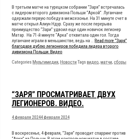
В третьем матче на турецком собрании “Заря” встречалась
с лидером второго дивизиона Польши “Аркой”. Луганчане
одержали первую победу в межсезонье. На 31 минуте счет в
матче открыл Алиун Ндур. Сразу же после перерыва
преимущество “Зари” удвоил еще один новичок легионер
Матар. На 71-й минуте “Арка” отквитала один гол. Тогда
луганчане играли в меньшинстве, ведь на …
Read more
“Заря”
благодаря дублю легионеров победила лидера второго
дивизиона Польши. Видео
Categories
Мультимедия
,
Новости
Tags
видео
,
матчи
,
сборы
“ЗАРЯ” ПРОСМАТРИВАЕТ ДВУХ
ЛЕГИОНЕРОВ. ВИДЕО.
4 февраля 2024
4 февраля 2024
В воскресенье, 4 февраля, “Заря” проводит спарринг против
“Арки” из Польши. В этом контрольном матче в составе