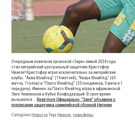
Очередным новичком луганской «Зари» зимой 2024 года
стал нигерийский центральный защитник Кристофер
Нваезе! Кристофер играл исключительно за нигерийские
клубы: “Аква Юнайтед” (14 матчей), “Квара Юнайтед” (63
матча, 7 голов) и “Плато Юнайтед” (25 поединков, 3 мяча и 1
передача). Именно за Плато Юнайтед играл в африканской
Лиге Чемпионов и Кубке Конфедераций. В свое время
вызывался …
Read more
Официально: “Заря” объявила о
подписании защитника олимпийской сборной Нигерии
Categories
Новости
Tags
Нваэзе
,
трансферы