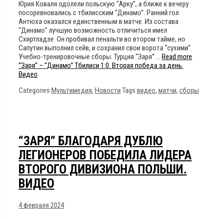
Юрия Коваля одолели польскую “Арку”, а ближе к вечеру
посоревновались с тбилисским “Динамо”. Ранний гол
Антюха оказался единственным в матче. Из состава
“Динамо” лучшую возможность отличиться имел
Схиртладзе. Он пробивал пенальти во втором тайме, но
Сапутин выполнил сейв, и сохранил свои ворота “сухими”.
Учебно-тренировочные сборы. Турция “Заря” …
Read more
“Заря” – “Динамо” Тбилиси 1:0. Вторая победа за день.
Видео
Categories
Мультимедия
,
Новости
Tags
видео
,
матчи
,
сборы
“ЗАРЯ” БЛАГОДАРЯ ДУБЛЮ
ЛЕГИОНЕРОВ ПОБЕДИЛА ЛИДЕРА
ВТОРОГО ДИВИЗИОНА ПОЛЬШИ.
ВИДЕО
4 февраля 2024