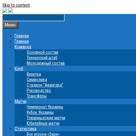
Skip to content
Меню
Главная
Главная
Команда
Основной состав
Тренерский штаб
Молодежный состав
Клуб
Визитка
Символика
Стадион “Авангард”
Руководство
Трансферы
Матчи
Чемпионат Украины
Кубок Украины
Товарищеские матчи
Юбилейные матчи
Статистика
Все игроки «Зари»