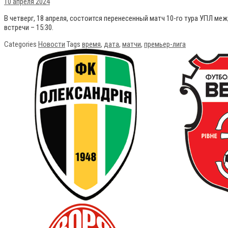
10 апреля 2024
В четверг, 18 апреля, состоится перенесенный матч 10-го тура УПЛ ме
встречи – 15:30.
Categories
Новости
Tags
время
,
дата
,
матчи
,
премьер-лига