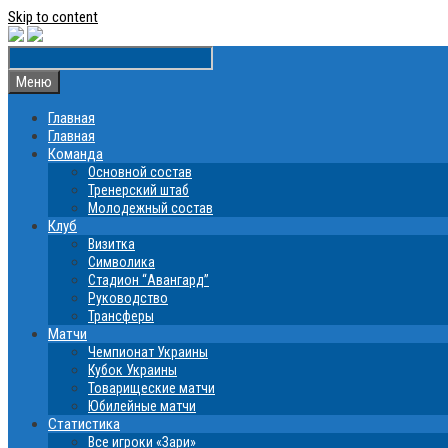
Skip to content
Меню
Главная
Главная
Команда
Основной состав
Тренерский штаб
Молодежный состав
Клуб
Визитка
Символика
Стадион “Авангард”
Руководство
Трансферы
Матчи
Чемпионат Украины
Кубок Украины
Товарищеские матчи
Юбилейные матчи
Статистика
Все игроки «Зари»