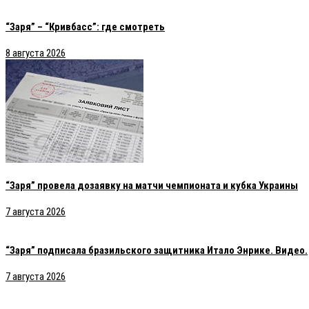
“Заря” – “Кривбасс”: где смотреть
8 августа 2026
“Заря” провела дозаявку на матчи чемпионата и кубка Украины
7 августа 2026
“Заря” подписала бразильского защитника Итало Энрике. Видео.
7 августа 2026