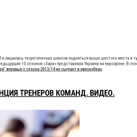
ПЛ и лишилась теоретических шансов подняться выше шестого места в ту
дыдущие 10 сезонов «Заря» представляла Украину на евроарене. В сезона
ря” впервые c сезона 2013/14 не сыграет в еврокубках
ЕНЦИЯ ТРЕНЕРОВ КОМАНД. ВИДЕО.