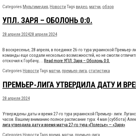
Categories
Мультимедия
,
Новости
Tags
видео
,
матчи
,
обзор
УПЛ. ЗАРЯ – ОБОЛОНЬ 0:0.
28 апреля 2024
28 апреля 2024
В воскресенье, 28 апреля, в поединке 26-го тура украинской Премьер-
команды еще создали несколько возможностей, но не смогли отличить
отскочил к Горбачу, …
Read more
УПЛ. Заря – Оболонь 0:0.
Categories
Новости
Tags
матчи
,
премьер-лига
,
статистика
ПРЕМЬЕР-ЛИГА УТВЕРДИЛА ДАТУ И ВРЕ
28 апреля 2024
Утверждены даты и время 27-го тура украинской Премьер- лиги. Луганс
часов. Вашему вниманию полное расписание тура: 4 мая (суббота) Алекс
лига утвердила дату и время матча 27-го тура «Полесье» — «Заря»
Categories
Новости
Tags
время
,
матчи
,
премьер-лига