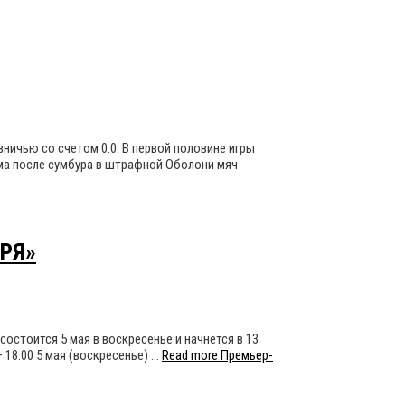
вничью со счетом 0:0. В первой половине игры
йма после сумбура в штрафной Оболони мяч
АРЯ»
состоится 5 мая в воскресенье и начнётся в 13
 18:00 5 мая (воскресенье) …
Read more
Премьер-