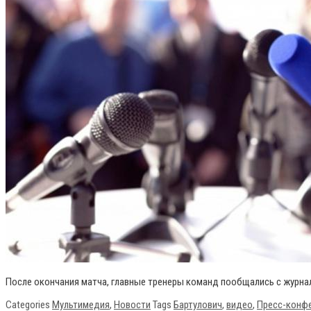
После окончания матча, главные тренеры команд пообщались с журнал
Categories
Мультимедия
,
Новости
Tags
Бартулович
,
видео
,
Пресс-конф