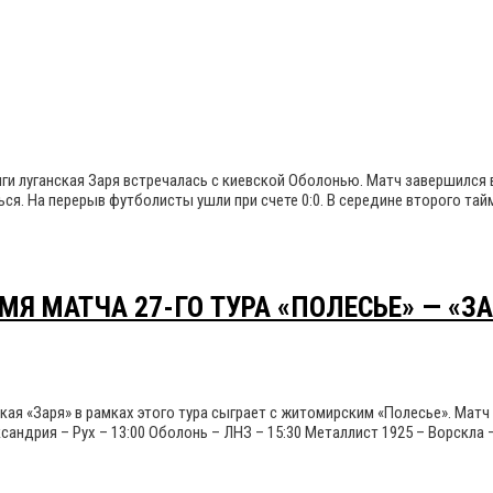
лиги луганская Заря встречалась с киевской Оболонью. Матч завершился 
ся. На перерыв футболисты ушли при счете 0:0. В середине второго та
МЯ МАТЧА 27-ГО ТУРА «ПОЛЕСЬЕ» — «З
кая «Заря» в рамках этого тура сыграет с житомирским «Полесье». Матч 
андрия – Рух – 13:00 Оболонь – ЛНЗ – 15:30 Металлист 1925 – Ворскла –