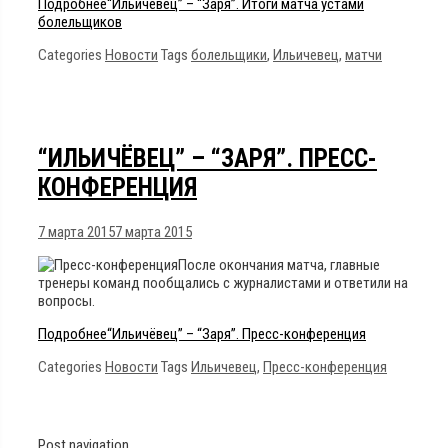
Подробнее
“Ильичёвец” – “Заря”. Итоги матча устами
болельщиков
Categories
Новости
Tags
болельщики
,
Ильичевец
,
матчи
“ИЛЬИЧЁВЕЦ” – “ЗАРЯ”. ПРЕСС-
КОНФЕРЕНЦИЯ
7 марта 2015
7 марта 2015
После окончания матча, главные
тренеры команд пообщались с журналистами и ответили на
вопросы.
Подробнее
“Ильичёвец” – “Заря”. Пресс-конференция
Categories
Новости
Tags
Ильичевец
,
Пресс-конференция
Post navigation