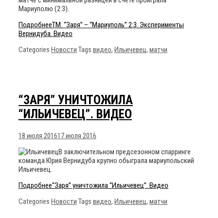
Мариуполю (2:3).
Подробнее
ТМ. “Заря” – “Мариуполь” 2:3. Эксперименты
Вернидуба. Видео
Categories
Новости
Tags
видео
,
Ильичевец
,
матчи
“ЗАРЯ” УНИЧТОЖИЛА
“ИЛЬИЧЕВЕЦ”. ВИДЕО
18 июля 2016
17 июля 2016
В заключительном предсезонном спарринге
команда Юрия Вернидуба крупно обыграла мариупольский
Ильичевец.
Подробнее
“Заря” уничтожила “Ильичевец”. Видео
Categories
Новости
Tags
видео
,
Ильичевец
,
матчи