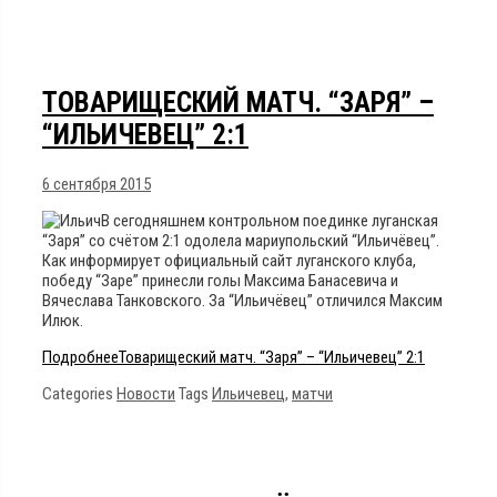
ТОВАРИЩЕСКИЙ МАТЧ. “ЗАРЯ” –
“ИЛЬИЧЕВЕЦ” 2:1
6 сентября 2015
В сегодняшнем контрольном поединке луганская
“Заря” со счётом 2:1 одолела мариупольский “Ильичёвец”.
Как информирует официальный сайт луганского клуба,
победу “Заре” принесли голы Максима Банасевича и
Вячеслава Танковского. За “Ильичёвец” отличился Максим
Илюк.
Подробнее
Товарищеский матч. “Заря” – “Ильичевец” 2:1
Categories
Новости
Tags
Ильичевец
,
матчи