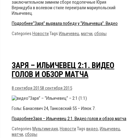
заключительном зимнем сборе подопечные Юрия
Вернидуба в волевом стиле переиграли мариупольский
Ильичевец.
Подробнее
“Заря” вырвала победу у “Ильичевца”. Видео
Categories
Новости
Tags
Ильичевец
,
матчи
,
сборы
ЗАРЯ – ИЛЬИЧЕВЕЦ 2:1. ВИДЕО
ГОЛОВ И ОБЗОР МАТЧА
8 сентября 2015
8 сентября 2015
“Заря” – “Ильичевец” – 2:1 (1:1)
Голы: Банасевич 24, Танковский 55 – Илюк 7.
Подробнее
Заря – Ильичевец 2:1. Видео голов и обзор матча
Categories
Мультимедия
,
Новости
Tags
видео
,
Ильичевец
,
матчи
,
сборы