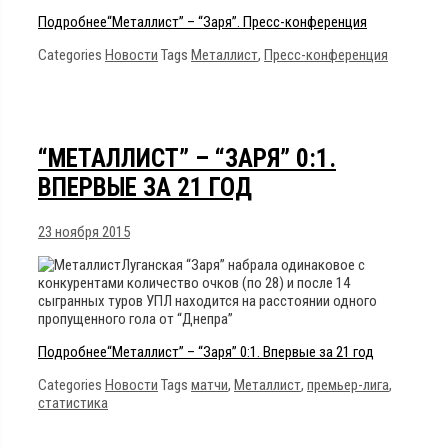
Подробнее
“Металлист” – “Заря”. Пресс-конференция
Categories
Новости
Tags
Металлист
,
Пресс-конференция
“МЕТАЛЛИСТ” – “ЗАРЯ” 0:1.
ВПЕРВЫЕ ЗА 21 ГОД
23 ноября 2015
Луганская “Заря” набрала одинаковое с
конкурентами количество очков (по 28) и после 14
сыгранных туров УПЛ находится на расстоянии одного
пропущенного гола от “Днепра”
Подробнее
“Металлист” – “Заря” 0:1. Впервые за 21 год
Categories
Новости
Tags
матчи
,
Металлист
,
премьер-лига
,
статистика