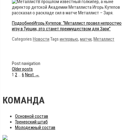
В прошлом известный голкипер, а ныне
директор детской Академии Металлиста Игорь Кутепов
рассказал о раскладе сил в матче Металлист – Заря.
Подробнее
Игорь Кутепов: “Металлист провел непростую
игру в Турции, это станет преимуществом для Зари”
Categories
Новости
Tags
интервью
,
матчи
,
Металлист
Post navigation
Older posts
1
2
…
6
Next →
КОМАНДА
Основной состав
Тренерский штаб
Молодежный состав