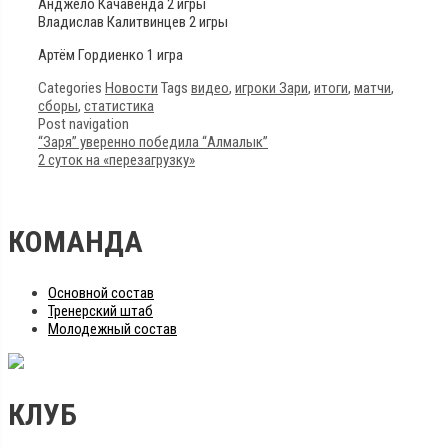
Анджело Качавенда 2 игры
Владислав Калитвинцев 2 игры
Артём Гордиенко 1 игра
Categories
Новости
Tags
видео
,
игроки Зари
,
итоги
,
матчи
,
сборы
,
статистика
Post navigation
“Заря” уверенно победила “Алмалык”
2 суток на «перезагрузку»
КОМАНДА
Основной состав
Тренерский штаб
Молодежный состав
КЛУБ