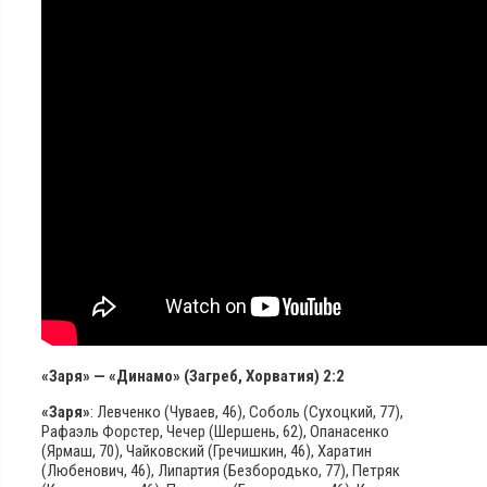
«Заря» — «Динамо» (Загреб, Хорватия) 2:2
«Заря»
: Левченко (Чуваев, 46), Соболь (Сухоцкий, 77),
Рафаэль Форстер, Чечер (Шершень, 62), Опанасенко
(Ярмаш, 70), Чайковский (Гречишкин, 46), Харатин
(Любенович, 46), Липартия (Безбородько, 77), Петряк