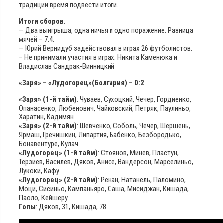
традиции время подвести итоги.
Итоги сборов
:
— Два выигрыша, одна ничья и одно поражение. Разница
мячей – 7:4.
— Юрий Вернидуб задействовал в играх 26 футболистов.
– Не принимали участия в играх: Никита Каменюка и
Владислав Сандрак-Винницкий
«Заря» – «Лудогорец»(Болгария) – 0:2
«Заря» (1-й тайм)
: Чуваев, Сухоцкий, Чечер, Гордиенко,
Опанасенко, Любенович, Чайковский, Петряк, Паулиньо,
Харатин, Кадимян
«Заря» (2-й тайм)
: Шевченко, Соболь, Чечер, Шершень,
Ярмаш, Гречишкин, Липартия, Бабенко, Безбородько,
Бонавентуре, Кулач
«Лудогорец» (1-й тайм)
: Стоянов, Минев, Пластун,
Терзиев, Василев, Дяков, Анисе, Вандерсон, Марселиньо,
Лукоки, Кафу
«Лудогорец» (2-й тайм)
: Ренан, Натанель, Паломино,
Моци, Сисиньо, Кампаньяро, Саша, Мисиджан, Кишада,
Паоло, Кейшеру
Голы
: Дяков, 31, Кишада, 78