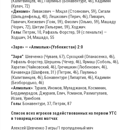
(Калитвинцев, 46), Паулиньо (Бонавентуре, 46), Кадимян
(Кулач, 72)
«Динамо»
: Ливакович — Мэцэл (Стоянович, 59), Сигали
(Шильденфельд, 40), Лешкович (Перич, 46), Пиварич,
Павичич, Кнежевич (Гояк, 59), Фиолич (Ольмо, 59), Машаду
(Чорич, 72), Шитум (Гильерме, 59), Ходжич.
Голы
: Петряк, 10, Рафаэль Форстер, 59 (с пенальти) —
Ходшич, 34, Машадо, 55
«Заря» — «Алмалык»(Узбекистан) 2:0
“Заря”
: Шевченко (Чуваев, 67), Сухоцкий (Опанасенко, 46),
Рафаэль Форстер, Шершень (Чечер, 46), Ярмаш (Соболь, 46),
Харатин (Чайковский, 46), Гречишкин (Любенович, 46),
Качавенда (Шалфеев, 31) (Петряк, 46), Паулиньо
(Калитвинцев, 46), Бонавентуре (Липартия, 46), Кадимян
(Безбородько, 46)
«Алмалык»
: Тураев, Иномов, Муладжанов, Косминин,
Бердимурадов, Джураев, Елич, Усманов, Рахматулаев,
Исаев, Уринбоев.
Голы
: Бонавентуре, 37, Петряк, 87
Список всех игроков задействованных на первом УТС
в товарищеских матчах
:
Алексей Шевченко 3 игры/1 пропущенный мяч