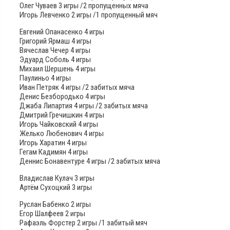
Олег Чуваев 3 игры /2 пропущенных мяча
Игорь Левченко 2 игры /1 пропущенный мяч
Евгений Опанасенко 4 игры
Григорий Ярмаш 4 игры
Вячеслав Чечер 4 игры
Эдуард Соболь 4 игры
Михаил Шершень 4 игры
Паулиньо 4 игры
Иван Петряк 4 игры /2 забитых мяча
Денис Безбородько 4 игры
Джаба Липартия 4 игры /2 забитых мяча
Дмитрий Гречишкин 4 игры
Игорь Чайковский 4 игры
Желько Любенович 4 игры
Игорь Харатин 4 игры
Гегам Кадимян 4 игры
Деннис Бонавентуре 4 игры /2 забитых мяча
Владислав Кулач 3 игры
Артём Сухоцкий 3 игры
Руслан Бабенко 2 игры
Егор Шалфеев 2 игры
Рафаэль Форстер 2 игры /1 забитый мяч