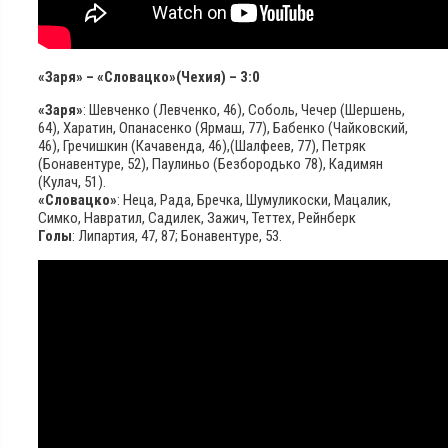
«Заря» – «Словацко»(Чехия) – 3:0
«Заря»
: Шевченко (Левченко, 46), Соболь, Чечер (Шершень,
64), Харатин, Опанасенко (Ярмаш, 77), Бабенко (Чайковский,
46), Гречишкин (Качавенда, 46),(Шалфеев, 77), Петряк
(Бонавентуре, 52), Паулиньо (Безбородько 78), Кадимян
(Кулач, 51).
«Словацко»
: Неца, Рада, Бречка, Шумуликоски, Мацалик,
Симко, Навратил, Садилек, Зажич, Теттех, Рейнберк
Голы
: Липартия, 47, 87; Бонавентуре, 53.