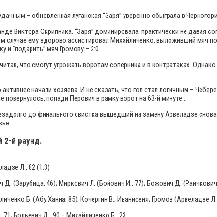
удачным – обновленная луганская “Заря” уверенно обыграла в Черногори
анде Виктора Скрипника. “Заря” доминировала, практически не давая с
рвом случае ему здорово ассистировал Михайличенко, выложивший мяч п
 и “подарить” мяч Громову – 2:0.
итав, что смогут угрожать воротам соперника и в контратаках. Однако
активнее начали хозяева. И не сказать, что гол стал логичным – Чебере
все повернулось, попади Перович в рамку ворот на 63-й минуте…
незадолго до финального свистка вышедший на замену Арвеладзе снова 
жье.
 2-й раунд.
ладзе Л., 82 (1:3)
 Д. (Зарубица, 46); Миркович Л. (Бойович И., 77); Божович Д. (Раичкович
енко Б. (Абу Ханна, 85); Кочергин В.; Иванисеня; Громов (Арвеладзе Л.,
, 71; Больевич Д., 90 – Михайличенко Б., 23