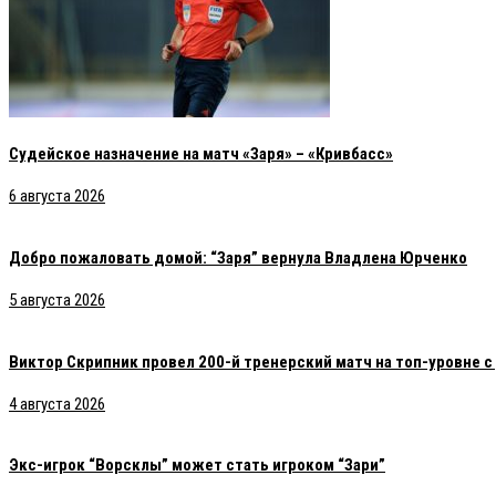
Судейское назначение на матч «Заря» – «Кривбасс»
6 августа 2026
Добро пожаловать домой: “Заря” вернула Владлена Юрченко
5 августа 2026
Виктор Скрипник провел 200-й тренерский матч на топ-уровне 
4 августа 2026
Экс-игрок “Ворсклы” может стать игроком “Зари”