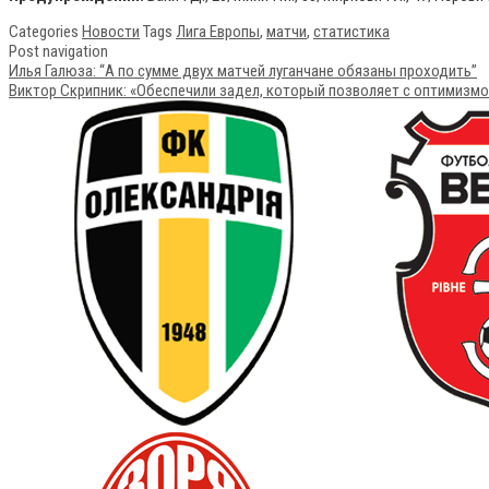
Categories
Новости
Tags
Лига Европы
,
матчи
,
статистика
Post navigation
Илья Галюза: “А по сумме двух матчей луганчане обязаны проходить”
Виктор Скрипник: «Обеспечили задел, который позволяет с оптимизм