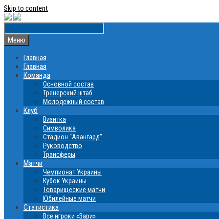
Skip to content
Меню
Главная
Главная
Команда
Основной состав
Тренерский штаб
Молодежный состав
Клуб
Визитка
Символика
Стадион “Авангард”
Руководство
Трансферы
Матчи
Чемпионат Украины
Кубок Украины
Товарищеские матчи
Юбилейные матчи
Статистика
Все игроки «Зари»