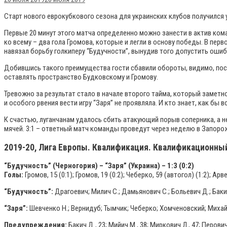
Старт нового еврокубкового сезона для украинских клубов получился 
Первые 20 минут этого матча определенно можно занести в актив ком
ко всему – два гола Громова, которые и легли в основу победы. В пе
навязал борьбу голкиперу “Будучности”, вынудив того допустить ошибку
Добившись такого преимущества гости сбавили обороты, видимо, посч
оставлять пространство Будковскому и Громову.
Тревожно за результат стало в начале второго тайма, который заметно 
и особого рвения вести игру “Заря” не проявляла. И кто знает, как бы 
К счастью, луганчанам удалось сбить атакующий порыв соперника, а 
мячей. 3:1 – ответный матч команды проведут через неделю в Запоро
2019-20, Лига Европы. Квалификация. Квалификационный
“Будучность” (Черногория) – “Заря” (Украина) – 1:3 (0:2)
Голы:
Громов, 15 (0:1); Громов, 19 (0:2); Чеберко, 59 (автогол) (1:2); Арве
“Будучность”:
Драгоевич; Милич С.; Дамьянович С.; Больевич Д.; Бакич
“Заря”:
Шевченко Н.; Вернидуб; Тымчик; Чеберко; Хомченовский; Михайлич
Предупреждения:
Бакич Д., 23; Мийич М., 38; Миркович Л., 47; Перович