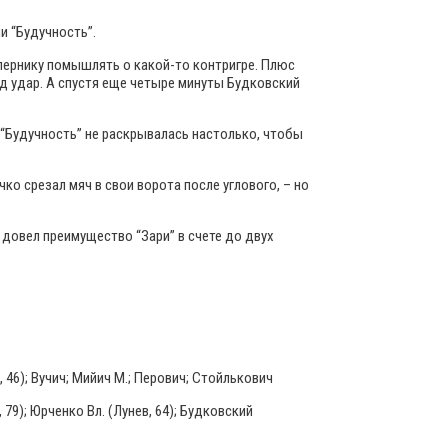
и “Будучность”.
опернику помышлять о какой-то контригре. Плюс
од удар. А спустя еще четыре минуты Будковский
 “Будучность” не раскрывалась настолько, чтобы
чко срезал мяч в свои ворота после углового, – но
довел преимущество “Зари” в счете до двух
, 46); Вучич; Мийич М.; Перович; Стойлькович
 79); Юрченко Вл. (Лунев, 64); Будковский