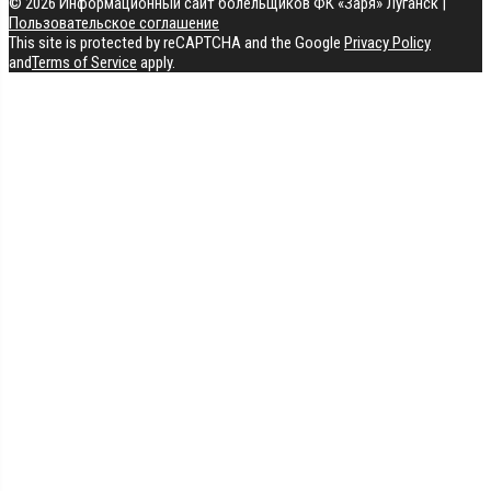
© 2026 Информационный сайт болельщиков ФК «Заря» Луганск
|
Пользовательское соглашение
This site is protected by reCAPTCHA and the Google
Privacy Policy
and
Terms of Service
apply.