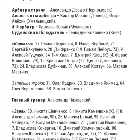
Арбитр встречи
– Александр Дердо (Черноморск).
Ассистенты арбитра
– Виктор Матяш (Донецк), Игорь
Алёхин (Хмельницкий).
4-й арбитр
– Ярослав Козык (Мукачево).
Судейский наблюдатель
– Геннадий Коваленко (Киев).
«Карпаты»
: 77. Роман Пидкивка, 8. Назар Вербный, 79.
Сергей Вакуленко, 20. Ди Франко (19. Гишам Лейоус, 73), 9.
Алексей Гуцуляк, 34. Тим Халл, 7. Дмитрий Клец (К) (4. Фране
Войковиц, 79), 10. Кристиан Понде (99. Диого Дженнингс,
73), 24. Владислав Дубинчак, 50. Алексей Ковтун, 66. Марвин
Мартинз.
Запасные игроки
: 31. Олег Кудрик, 33. Владимир Якимец, 64.
Олег Веремеенко, 68. Роман Толочко.
Главный тренер:
Александр Чижевский.
«Заря»:
30. Никита Шевченко, 6. Никита Каменюка (К), (18.
Александр Тымчик, 90), 25. Максим Белый, 98. Евгений
Чеберко, 14. Богдан Михайличенко, 21. Дмитрий Иванисеня,
7. Владислав Кочергин, 10. Дмитрий Хомченовский, 80.
Владлен Юрченко (99. Леван Арвеладзе, 77), 11. Филипп
Будковский, 31. Назарий Русин (17. Богдан Леднев, 70).