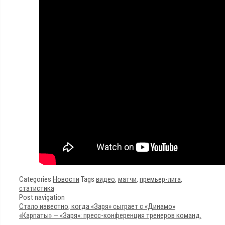
Categories
Новости
Tags
видео
,
матчи
,
премьер-лига
,
статистика
Post navigation
Стало известно, когда «Заря» сыграет с «Динамо»
«Карпаты» — «Заря»: пресс-конференция тренеров команд.