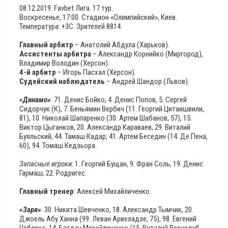
08.12.2019. Favbet Лига. 17 тур.
Воскресенье, 17:00. Стадион «Олимпийский», Киев.
Температура: +3С. Зрителей 8814.
Главный арбитр
– Анатолий Абдула (Харьков).
Ассистенты арбитра
– Александр Корнийко (Миргород),
Владимир Володин (Херсон).
4-й арбитр
– Игорь Пасхал (Херсон).
Судейский наблюдатель
– Андрей Шандор (Львов).
«Динамо»
: 71. Денис Бойко, 4. Денис Попов, 5. Сергей
Сидорчук (К), 7. Беньямин Вербич (11. Георгий Цитаишвили,
81), 10. Николай Шапаренко (30. Артем Шабанов, 57), 15.
Виктор Цыганков, 20. Александр Караваев, 29. Виталий
Буяльский, 44. Тамаш Кадар, 41. Артем Беседин (14. Де Пена,
60), 94. Томаш Кедзьора.
Запасные игроки:
1. Георгий Бущан, 9. Фран Соль, 19. Денис
Гармаш, 22. Родригес.
Главный тренер
: Алексей Михайличенко.
«Заря»
: 30. Никита Шевченко, 18. Александр Тымчик, 20.
Джоель Абу Ханна (99. Леван Арвеладзе, 75), 98. Евгений
Чеберко, 14. Богдан Михайличенко (15. Виталий Вернидуб,