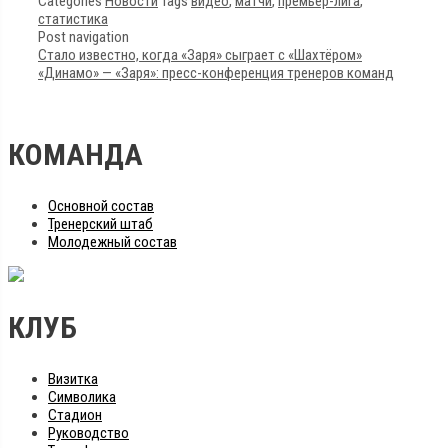
Categories
Новости
Tags
видео
,
матчи
,
премьер-лига
,
статистика
Post navigation
Стало известно, когда «Заря» сыграет с «Шахтёром»
«Динамо» — «Заря»: пресс-конференция тренеров команд
КОМАНДА
Основной состав
Тренерский штаб
Молодежный состав
КЛУБ
Визитка
Символика
Стадион
Руководство