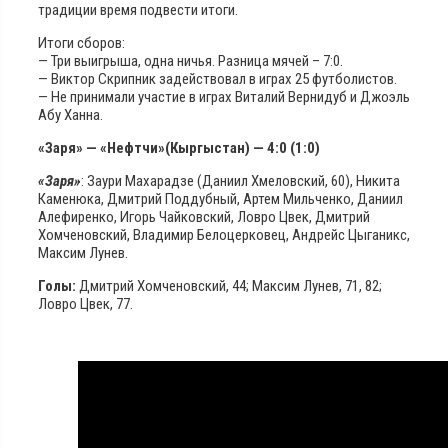
традиции время подвести итоги.
Итоги сборов:
— Три выигрыша, одна ничья. Разница мячей – 7:0.
— Виктор Скрипник задействовал в играх 25 футболистов.
— Не принимали участие в играх Виталий Вернидуб и Джоэль
Абу Ханна.
«Заря» — «Нефтчи»(Кыргыстан) — 4:0 (1:0)
«Заря»
: Заури Махарадзе (Даниил Хмеловский, 60), Никита
Каменюка, Дмитрий Поддубный, Артем Мильченко, Даниил
Алефиренко, Игорь Чайковский, Ловро Цвек, Дмитрий
Хомченовский, Владимир Белоцерковец, Андрейс Цыганикс,
Максим Лунев.
Голы:
Дмитрий Хомченовский, 44; Максим Лунев, 71, 82;
Ловро Цвек, 77.