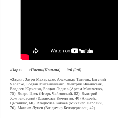
«Заря» — «Пяст»(Польша) — 0:0 (0:0)
«Заря»:
Заури Махарадзе, Александр Тымчик, Евгений
Чеберко, Богдан Михайличенко, Дмитрий Иванисеня,
Владлен Юрченко, Богдан Леднев (Артем Мильченко,
75), Ловро Цвек (Игорь Чайковский, 82), Дмитрий
Хомченовский (Владислав Кочергин, 40 (Андрейс
Цыганикс, 60), Владислав Кабаев (Михайло Перович,
70), Максим Лунев (Владимир Белоцерковец, 42)