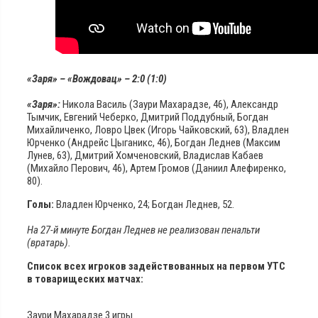
«Заря» – «Вождовац» – 2:0 (1:0)
«Заря»:
Никола Василь (Заури Махарадзе, 46), Александр
Тымчик, Евгений Чеберко, Дмитрий Поддубный, Богдан
Михайличенко, Ловро Цвек (Игорь Чайковский, 63), Владлен
Юрченко (Андрейс Цыганикс, 46), Богдан Леднев (Максим
Лунев, 63), Дмитрий Хомченовский, Владислав Кабаев
(Михайло Перович, 46), Артем Громов (Даниил Алефиренко,
80).
Голы:
Владлен Юрченко, 24; Богдан Леднев, 52.
На 27-й минуте Богдан Леднев не реализован пенальти
(вратарь).
Список всех игроков задействованных на первом УТС
в товарищеских матчах:
Заури Махарадзе 3 игры