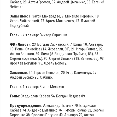
Кабаев, 28. Артем Громов, 97. Андрей Цыганикс, 98. Евгений
Чеберко.
Запасные:
1. Заури Махарадзе, 9. Михайло Перович, 19.
Игорь Чайковский, 27. Артем Мильченко, 47. Дмитрий
Поддубный.
Главный тренер:
Виктор Скрипник.
ФК «Львов»:
23. Богдан Сарнавский, 7. Шина, 10. Альваро,
19. Ренан Оливейра (14. Яковелли, 58), 21. Игорь Гончар, 22.
Антон Братков, 30. Лима (5. Владислав Приймак, 83), 33.
Сергей Борзенко (к), 90. Сергей Люлька (18. Велвес, 65), 93.
Ярослав Богунов, 95. Жоель Бопесу.
Запасные:
94. Герман Пеньков, 20. Егор Клименчук, 27.
Андрей Бусько 96. Сабино.
Главный тренер:
Егише Меликян.
Голы:
Владислав Кабаев 54, Богдан Леднев 89.
Предупреждения:
Александр Тымчик 70, Владислав
Кабаев 74, Андрейс Цыганикс 76 – Игорь Гончар 32, Сергей
Борзенко 38, Ярослав Богунов 40, Альваро 70, Антон