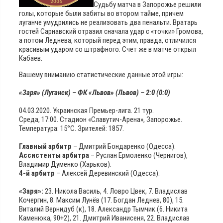
Судьбу матча в Запорожье решили
голы, которые были забиты во втором тайме, причем
луганче умудрились не реализовать два пенальти. Вратарь
гостей Сарнавский отразил сначала удар с «точки» Громова,
а потом Леднева, который перед этим, правда, отличился
красивым ударом со штрафного. Счет же в матче открыл
Кабаев.
Вашему вниманию статистические данные этой игры:
«Заря» (Луганск) – ФК «Львов» (Львов) – 2:0 (0:0)
04.03.2020. Украинская Премьер-лига. 21 тур.
Среда, 17:00. Стадион «Славутич-Арена», Запорожье.
Температура: 15°С. Зрителей: 1857.
Главный арбитр
– Дмитрий Бондаренко (Одесса).
Ассистенты арбитра
– Руслан Ермоленко (Чернигов),
Владимир Думенко (Харьков).
4-й арбитр
– Алексей Деревинский (Одесса).
«Заря»:
23. Никола Василь, 4. Ловро Цвек, 7. Владислав
Кочергин, 8. Максим Лунёв (17. Богдан Леднев, 80), 15.
Виталий Вернидуб (к), 18. Александр Тымчик (6. Никита
Каменюка, 90+2), 21. Дмитрий Иванисеня, 22. Владислав