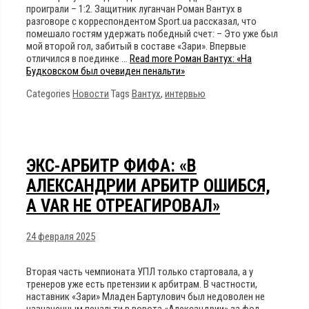
проиграли – 1:2. Защитник луганчан Роман Вантух в
разговоре с корреспондентом Sport.ua рассказал, что
помешало гостям удержать победный счет: – Это уже был
мой второй гол, забитый в составе «Зари». Впервые
отличился в поединке …
Read more
Роман Вантух: «На
Будковском был очевиден пенальти»
Categories
Новости
Tags
Вантух
,
интервью
ЭКС-АРБИТР ФИФА: «В
АЛЕКСАНДРИИ АРБИТР ОШИБСЯ,
А VAR НЕ ОТРЕАГИРОВАЛ»
24 февраля 2025
Вторая часть чемпионата УПЛ только стартовала, а у
тренеров уже есть претензии к арбитрам. В частности,
наставник «Зари» Младен Бартулович был недоволен не
назначенным пенальти в ворота «Александрии» за фол