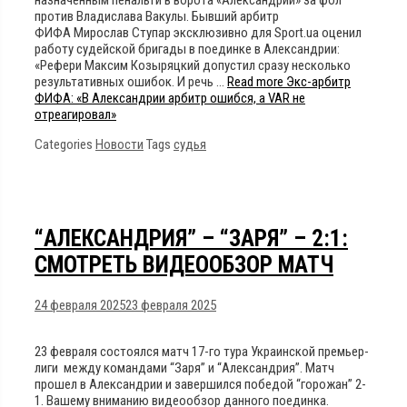
против Владислава Вакулы. Бывший арбитр
ФИФА Мирослав Ступар эксклюзивно для Sport.ua оценил
работу судейской бригады в поединке в Александрии:
«Рефери Максим Козыряцкий допустил сразу несколько
результативных ошибок. И речь …
Read more
Экс-арбитр
ФИФА: «В Александрии арбитр ошибся, а VAR не
отреагировал»
Categories
Новости
Tags
судья
“АЛЕКСАНДРИЯ” – “ЗАРЯ” – 2:1:
СМОТРЕТЬ ВИДЕООБЗОР МАТЧ
24 февраля 2025
23 февраля 2025
23 февраля состоялся матч 17-го тура Украинской премьер-
лиги между командами “Заря” и “Александрия”. Матч
прошел в Александрии и завершился победой “горожан” 2-
1. Вашему вниманию видеообзор данного поединка.