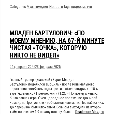
Categories
Мультимедия
,
Новости
Tags
видео
,
матчи
МЛАДЕН БАРТУЛОВИЧ: «ПО
МОЕМУ МНЕНИЮ, НА 67-Й МИНУТЕ
ЧИСТАЯ «ТОЧКА», КОТОРУЮ
НИКТО НЕ ВИДЕЛ»
24 февраля 2025
23 февраля 2025
Главный тренер луганской «Зари» Младен
Бартулович поделился эмоциями после минимального
поражения своей команды против «Александрии» в 18-м
туре Украинской Премьер-лиги (1:2). – По моему мнению,
была равная игра. Очень досадное поражение для моей
команды. Пропустили необязательные мячи. Первый из них,
до перерыва, был ключевым. Если бы выходили на второй
тайм со счетом 1:0 в нашу пользу, была …
Read more
Младен