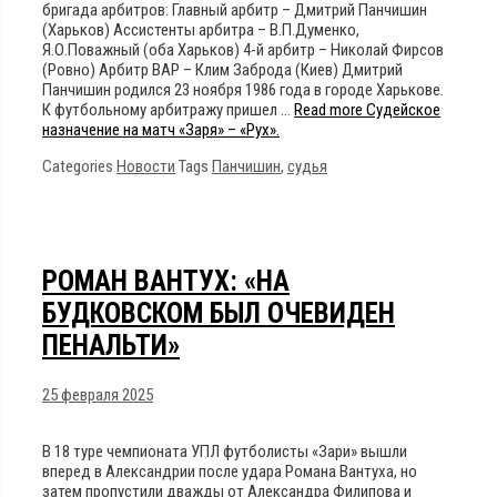
бригада арбитров: Главный арбитр – Дмитрий Панчишин
(Харьков) Ассистенты арбитра – В.П.Думенко,
Я.О.Поважный (оба Харьков) 4-й арбитр – Николай Фирсов
(Ровно) Арбитр ВАР – Клим Заброда (Киев) Дмитрий
Панчишин родился 23 ноября 1986 года в городе Харькове.
К футбольному арбитражу пришел …
Read more
Судейское
назначение на матч «Заря» – «Рух».
Categories
Новости
Tags
Панчишин
,
судья
РОМАН ВАНТУХ: «НА
БУДКОВСКОМ БЫЛ ОЧЕВИДЕН
ПЕНАЛЬТИ»
25 февраля 2025
В 18 туре чемпионата УПЛ футболисты «Зари» вышли
вперед в Александрии после удара Романа Вантуха, но
затем пропустили дважды от Александра Филипова и