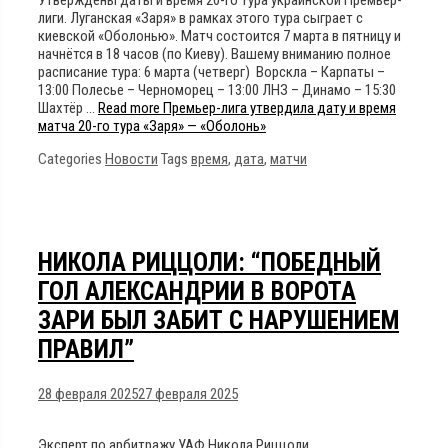
лиги. Луганская «Заря» в рамках этого тура сыграет с
киевской «Оболонью». Матч состоится 7 марта в пятницу и
начнётся в 18 часов (по Киеву). Вашему вниманию полное
расписание тура: 6 марта (четверг) Ворскла – Карпаты –
13:00 Полесье – Черноморец – 13:00 ЛНЗ – Динамо – 15:30
Шахтёр …
Read more
Премьер-лига утвердила дату и время
матча 20-го тура «Заря» — «Оболонь»
Categories
Новости
Tags
время
,
дата
,
матчи
НИКОЛА РИЦЦОЛИ: “ПОБЕДНЫЙ
ГОЛ АЛЕКСАНДРИИ В ВОРОТА
ЗАРИ БЫЛ ЗАБИТ С НАРУШЕНИЕМ
ПРАВИЛ”
28 февраля 2025
27 февраля 2025
Эксперт по арбитражу УАФ Никола Риццоли