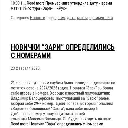
18:00 1 …
Read more
Премьер-лига утвердила дату и время
матча 19-го тура «Заря» — «Рух»
Categories
Новости
Tags
время
,
дата
,
матчи
,
премьер-лига
НОВИЧКИ “ЗАРИ” ОПРЕДЕЛИЛИСЬ
С НОМЕРАМИ
23 февраля 2025
21 февраля луганским клубом была проведена дозаявка на
остаток сезона 2024/2025 годов. Новички “Зари” выбрали
себе игровые номера. Хорошо известный полузащитник
Владимир Белоцерковец, выступавший за “Зарю” ранее,
выбрал себе 29-й номер. Деян Попара, который пополнил
«Зарю» из боснийской “Слоги”, взял себе номер 6.
Добавился номер у полузащитника нашей
команды Максима Васильца. Он будет выходить на поле …
Read more
Новички “Зари” определились с номерами