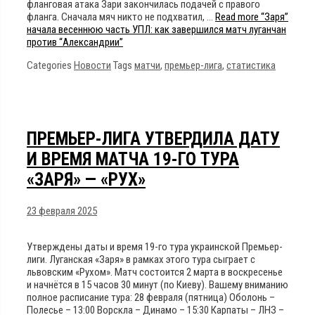
фланговая атака Зари закончилась подачей с правого
фланга. Сначала мяч никто не подхватил, …
Read more
“Заря”
начала весеннюю часть УПЛ: как завершился матч луганчан
против “Александрии”
Categories
Новости
Tags
матчи
,
премьер-лига
,
статистика
ПРЕМЬЕР-ЛИГА УТВЕРДИЛА ДАТУ
И ВРЕМЯ МАТЧА 19-ГО ТУРА
«ЗАРЯ» — «РУХ»
23 февраля 2025
Утверждены даты и время 19-го тура украинской Премьер-
лиги. Луганская «Заря» в рамках этого тура сыграет с
львовским «Рухом». Матч состоится 2 марта в воскресенье
и начнётся в 15 часов 30 минут (по Киеву). Вашему вниманию
полное расписание тура: 28 февраля (пятница) Оболонь –
Полесье – 13:00 Ворскла – Динамо – 15:30 Карпаты – ЛНЗ –