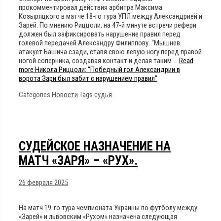
прокомментировал действия арбитра Максима
Козыряцкого в матче 18-го тура УПЛ между Александрией и
Зарей. По мнению Риццоли, на 47-й минуте встречи рефери
должен был зафиксировать нарушение правил перед
голевой передачей Александру Филиппову. “Мышнев
атакует Башича сзади, ставя свою левую ногу перед правой
ногой соперника, создавая контакт и делая таким …
Read
more
Никола Риццоли: “Победный гол Александрии в
ворота Зари был забит с нарушением правил”
Categories
Новости
Tags
судья
СУДЕЙСКОЕ НАЗНАЧЕНИЕ НА
МАТЧ «ЗАРЯ» – «РУХ».
26 февраля 2025
На матч 19-го тура чемпионата Украины по футболу между
«Зарей» и львовским «Рухом» назначена следующая