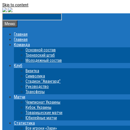
Skip to content
Меню
Главная
Главная
Команда
Основной состав
Тренерский штаб
Молодежный состав
Клуб
Визитка
Символика
Стадион “Авангард”
Руководство
Трансферы
Матчи
Чемпионат Украины
Кубок Украины
Товарищеские матчи
Юбилейные матчи
Статистика
Все игроки «Зари»