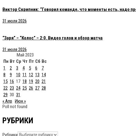
Виктор Скрипник: “Говорил команде, что моменты есть, надо пр
31 июля 2026
“Заря” – “Колос” – 2:0. Видео голов и обзор матча
31 июля 2026
Май 2023
Пн
Вт
Ср
Чт
Пт
Сб
Вс
1
2
3
4
5
6
7
8
9
10
11
12
13
14
15
16
17
18
19
20
21
22
23
24
25
26
27
28
29
30
31
« Апр
Июн »
Poll not found
РУБРИКИ
Рубрики